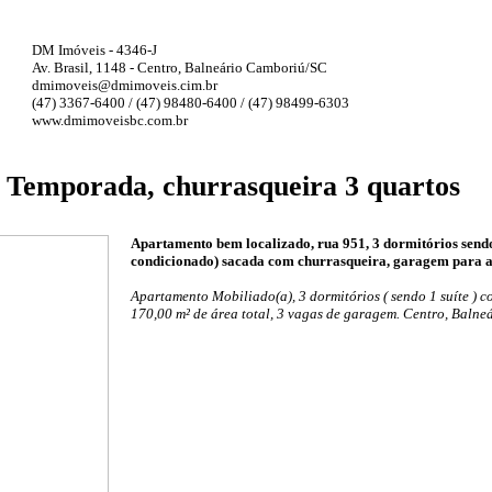
DM Imóveis - 4346-J
Av. Brasil, 1148 - Centro, Balneário Camboriú/SC
dmimoveis@dmimoveis.cim.br
(47) 3367-6400 / (47) 98480-6400 / (47) 98499-6303
www.dmimoveisbc.com.br
Temporada, churrasqueira 3 quartos
Apartamento bem localizado, rua 951, 3 dormitórios sendo
condicionado) sacada com churrasqueira, garagem para at
Apartamento Mobiliado(a), 3 dormitórios ( sendo 1 suíte ) co
170,00 m² de área total, 3 vagas de garagem. Centro, Baln