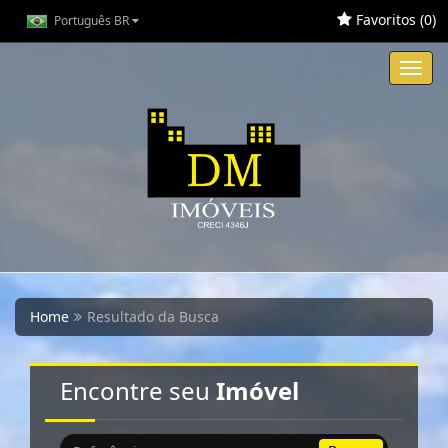
Favoritos (
0
)
Português BR
Toggl
navig
Home
Resultado da Busca
Encontre seu
Imóvel
Busca