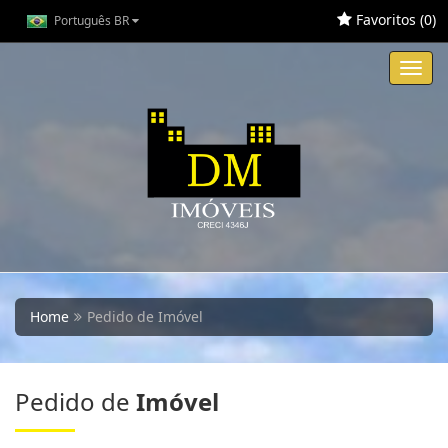
Favoritos (
0
)
Português BR
Toggl
navig
Home
Pedido de Imóvel
Pedido de
Imóvel