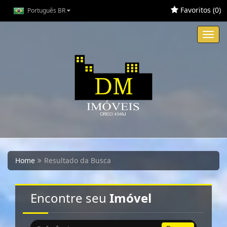
Favoritos (
0
)
Português BR
Toggl
navig
Home
Resultado da Busca
Encontre seu
Imóvel
Busca