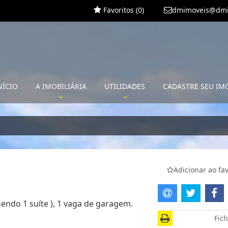
Favoritos (
0
)
dmimoveis@dmi
NÍCIO
A IMOBILIÁRIA
UTILIDADES
CADASTRE SEU IM
Adicionar ao fav
endo 1 suíte ), 1 vaga de garagem.
Fich