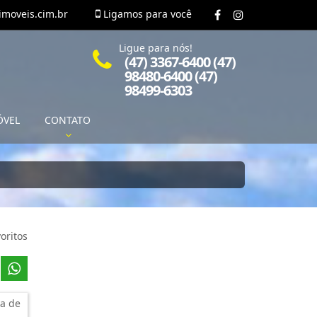
moveis.cim.br
Ligamos para você
Ligue para nós!
(47) 3367-6400 (47)
98480-6400 (47)
98499-6303
ÓVEL
CONTATO
oritos
a de