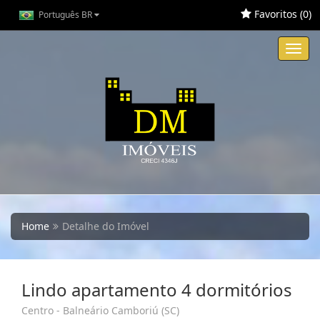
Favoritos (
0
)
Português BR
Toggl
navig
Home
Detalhe do Imóvel
Lindo apartamento 4 dormitórios
Centro - Balneário Camboriú (SC)