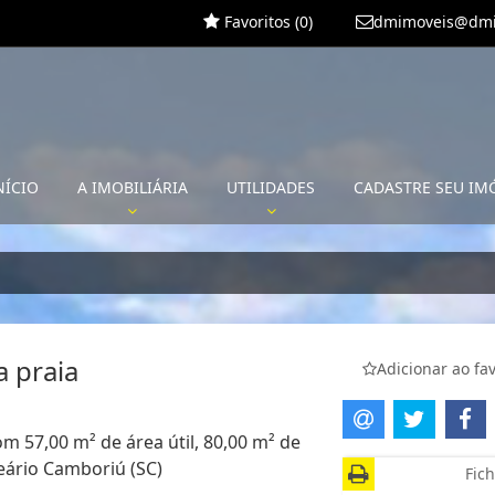
Favoritos (
0
)
dmimoveis@dmi
NÍCIO
A IMOBILIÁRIA
UTILIDADES
CADASTRE SEU IM
 praia
Adicionar ao fav
m 57,00 m² de área útil, 80,00 m² de
neário Camboriú (SC)
Fich