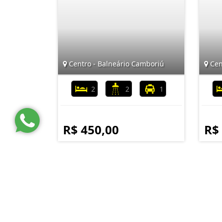
Centro - Balneário Camboriú
Cen
2
2
1
R$ 450,00
R$
DM Imóveis