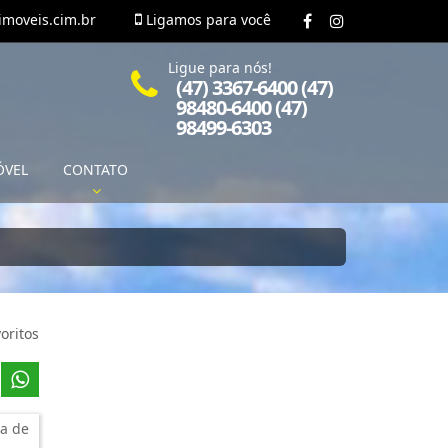
moveis.cim.br
Ligamos para você
Ligue para nós!
(47) 3367-6400 (47)
98480-6400 (47)
98499-6303
ÓVEL
CONTATO
oritos
a de