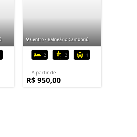
ú
Centro - Balneário Camboriú
1
2
2
1
A partir de
R$ 950,00
nformações de Contato
(47) 3367-6400 / (47) 98480-6400 / (47) 98499-6303