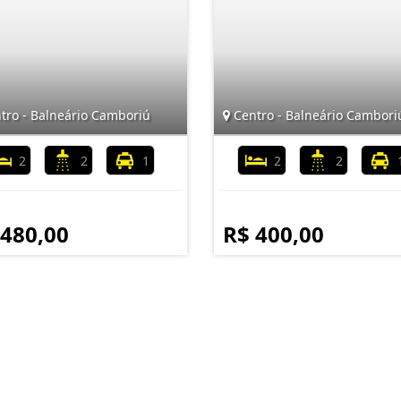
tro - Balneário Camboriú
Centro - Balneário Cambori
2
2
1
2
2
 480,00
R$ 400,00
Mapa do Site
I
Início