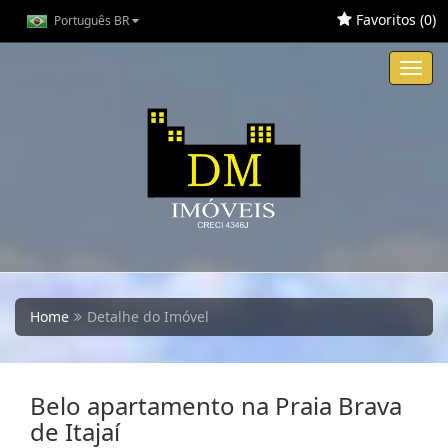
Favoritos (
0
)
Português BR
Toggl
navig
Home
Detalhe do Imóvel
Belo apartamento na Praia Brava
de Itajaí